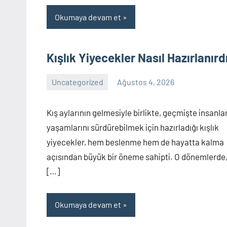
Okumaya devam et
Kışlık Yiyecekler Nasıl Hazırlanırd
Uncategorized
Ağustos 4, 2026
Yorum
yapılmamış
Kış aylarının gelmesiyle birlikte, geçmişte insanla
yaşamlarını sürdürebilmek için hazırladığı kışlık
yiyecekler, hem beslenme hem de hayatta kalma
açısından büyük bir öneme sahipti. O dönemlerde
[…]
Okumaya devam et