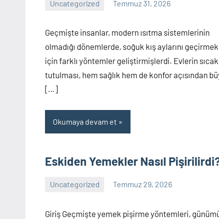
Uncategorized
Temmuz 31, 2026
Yorum
yapılmamış
Geçmişte insanlar, modern ısıtma sistemlerinin
olmadığı dönemlerde, soğuk kış aylarını geçirmek
için farklı yöntemler geliştirmişlerdi. Evlerin sıcak
tutulması, hem sağlık hem de konfor açısından b
[…]
Okumaya devam et
Eskiden Yemekler Nasıl Pişirilirdi
Uncategorized
Temmuz 29, 2026
Yorum
yapılmamış
Giriş Geçmişte yemek pişirme yöntemleri, günüm