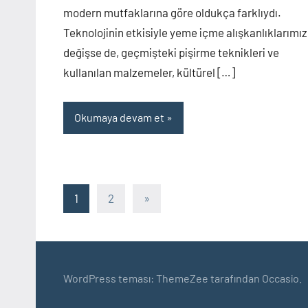
modern mutfaklarına göre oldukça farklıydı.
Teknolojinin etkisiyle yeme içme alışkanlıklarımız
değişse de, geçmişteki pişirme teknikleri ve
kullanılan malzemeler, kültürel […]
Okumaya devam et
1
2
Sonraki
»
Yazı
yazılar
sayfalaması
WordPress teması: ThemeZee tarafından Occasio.