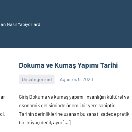
en Nasıl Yapıyorlardı
sıl
uyordu
Dokuma ve Kumaş Yapımı Tarihi
Uncategorized
Ağustos 5, 2026
Yorum
yapılmamış
dar
Giriş Dokuma ve kumaş yapımı, insanlığın kültürel ve
ekonomik gelişiminde önemli bir yere sahiptir.
di.
Tarihin derinliklerine uzanan bu sanat, sadece pratik
bir ihtiyaç değil, aynı […]