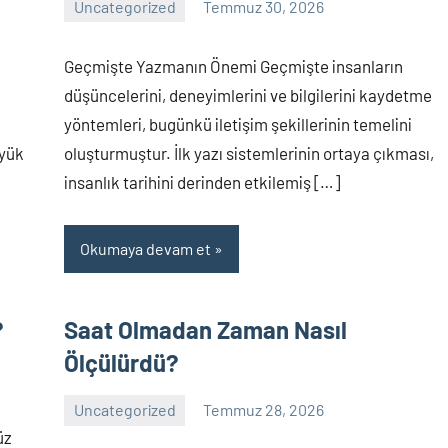
Uncategorized
Temmuz 30, 2026
Yorum
yapılmamış
Geçmişte Yazmanın Önemi Geçmişte insanların
düşüncelerini, deneyimlerini ve bilgilerini kaydetme
yöntemleri, bugünkü iletişim şekillerinin temelini
üyük
oluşturmuştur. İlk yazı sistemlerinin ortaya çıkması,
insanlık tarihini derinden etkilemiş […]
Okumaya devam et
?
Saat Olmadan Zaman Nasıl
Ölçülürdü?
Uncategorized
Temmuz 28, 2026
Yorum
üz